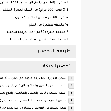
1 ½ كوب (340 جرام) من الزبدة غير المملحة بدرجة حرارة الغرفة
2 ½ كوب (300 جرام) من السكر البودرة المنخول
¼ كوب (30 جرام) من الكاكاو المنخول
¼ ملعقة صغيرة من الملح
2 ملعقة كبيرة (30 مل) من الكريمة الثقيلة
1 ملعقة صغيرة من مستخلص الفانيليا
طريقة التحضير
تحضير الكيكة:
سخن الفرن إلى 175 درجة مئوية. قم بدهن ثلاثة قوالب دائرية مقاس 20 سم بورق زبدة.
اخلط السكر والدقيق والكاكاو والبيكنج باودر وبيكر
أضف الحليب والزيت والبيض والفانيليا، وامزج بس
خفض السرعة وأضف الماء المغلي ببطء. سيكون ال
صب الخليط في القوالب بالتساوي. اخبز لمدة 30 إلى 35 دقيقة أو حتى يخرج عود أسنان نظيفًا من المنتصف.