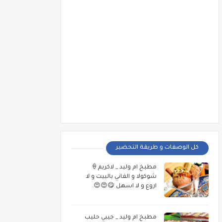
كل الوصفات و طريقة التحضير
مطبخ ام وليد _ لاكريم🍦
شوكولا و الفاني بالبيت و لا
اروع و لا اسهل 😋😍😍.
مطبخ ام وليد _ جيبي حليب