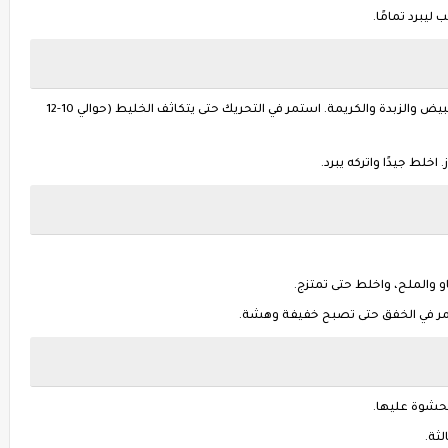
في قدر على نار متوسطة، اخلط السكرين وصفار البيض والزبدة والكريمة. استمر في التحريك حتى يتكاثف الخليط (حوالي 10-12
 اخلط جيدًا واتركه يبرد.
 والملح، واخلط حتى تمتزج.
ستمر في الخفق حتى تصبح خفيفة وهشة.
حشوة عليها.
لثة.