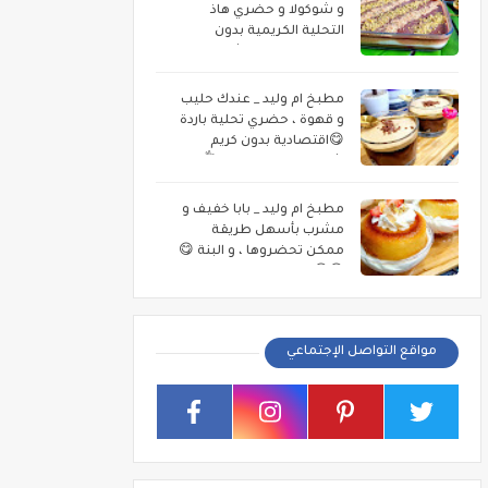
و شوكولا و حضري هاذ
التحلية الكريمية بدون
كريمة بطبقات الشوكولا
اللذيذة 😋.
مطبخ ام وليد _ عندك حليب
و قهوة ، حضري تحلية باردة
😋اقتصادية بدون كريم
شونتيي و لا تعقيدات 👌.
مطبخ ام وليد _ بابا خفيف و
مشرب بأسهل طريقة
ممكن تحضروها ، و البنة 😋
😋😍.
مواقع التواصل الإجتماعي