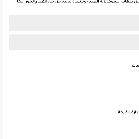
ين نكهات الشوكولاتة الغنية وحشوة لذيذة من جوز الهند والجوز، مما