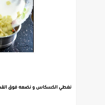
نغطي الكسكاس و نضعه فوق القدر لمدة 15 دقيقة حتى تفور