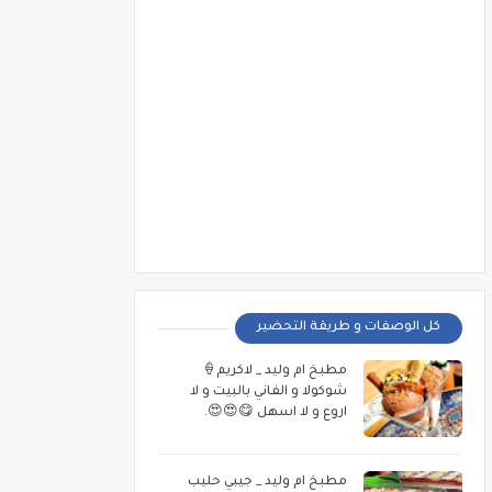
كل الوصفات و طريقة التحضير
مطبخ ام وليد _ لاكريم🍦
شوكولا و الفاني بالبيت و لا
اروع و لا اسهل 😋😍😍.
مطبخ ام وليد _ جيبي حليب