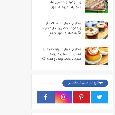
و شوكولا و حضري هاذ
التحلية الكريمية بدون
كريمة بطبقات الشوكولا
اللذيذة 😋.
مطبخ ام وليد _ عندك حليب
و قهوة ، حضري تحلية باردة
😋اقتصادية بدون كريم
شونتيي و لا تعقيدات 👌.
مطبخ ام وليد _ بابا خفيف و
مشرب بأسهل طريقة
ممكن تحضروها ، و البنة 😋
😋😍.
مواقع التواصل الإجتماعي