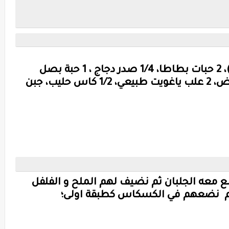
2 حبات جزر، كمية من البزلاء(الجلبان)، 2 حبات بطاطا، 1/4 صدر دجاج ، 1 حبة بصل
صغيرة، ملح، فلفل اسود، 3 حبات بيض، 2 علب ياغويت طبيعي، 1/2 كاس حليب، جبن
معه الجلبان ثم نضيف لهم الملح و الفلفل
ثم نضعهم في الكسكاس كطبقة اولى؛