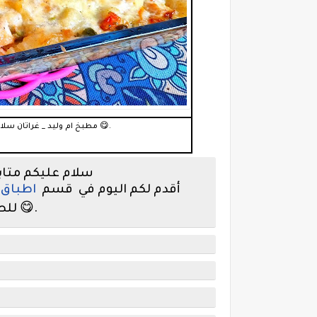
مطبخ ام وليد _ غراتان سلاك الحاصلين يوالم بزاف للصيف 🌞و زيد خفيف و بنين 😋.
سلام عليكم متابعي مطبخ ام و ليد ، للطبخ في الجزائر
أقدم لكم اليوم في قسم
اطباق 
للصيف 🌞و زيد خفيف و بنين 😋.